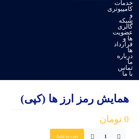
خدمات
کامپیوتری
و
شبکه
گالری
عضویت
ها و
قرارداد
ها
درباره
ما
تماس
با ما
همایش رمز ارز ها (کپی)
0
تومان
Add to cart