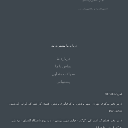
انجمن بلاکچین ارمنستان
انجمن تکنولوژی بلاکچین بلاروس
درباره ما بیشتر بدانید
درباره ما
تماس با ما
سوالات متداول
پشتیبانی
تلفن: 3155-017
آدرس دفتر مرکزی : تهران - شهر پردیس - پارک فناوری پردیس - فضای کار اشتراکی کوآپ | کد پستی :
1654120666
آدرس دفتر فضای کار اشتراکی : گرگان - خیابان شهید بهشتی - رو به روی دانشگاه گلستان - بنیاد ملی
نخبگان استان - طبقه اول