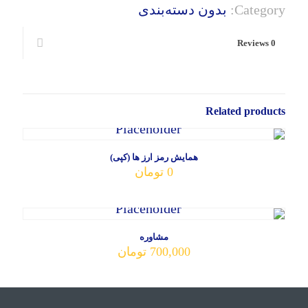
صنعت
Category:
بدون دسته‌بندی
بلاکچین،
خطرات
و
Reviews
0
راه
های
درآمدی
quantity
Related products
همایش رمز ارز ها (کپی)
0
تومان
مشاوره
700,000
تومان