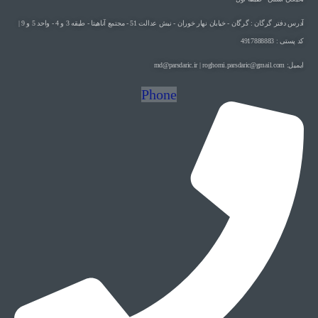
آدرس دفتر گرگان : گرگان - خيابان نهار خوران - نبش عدالت 51 - مجتمع آناهيتا - طبقه 3 و 4 - واحد 5 و 9 |
کد پستی : 4917888883
ایمیل: md@parsdaric.ir | roghomi.parsdaric@gmail.com
Phone