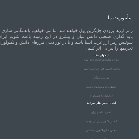
مأموریت ما:
رمز ارزها بزودی جایگزین پول خواهند شد. ما می خواهیم با همگانی سازی و
پایه گذاری صنعتی دانش بنیان و پیشرو در این زمینه باعث شویم ایران
سوئیس رمز ارز غرب آسیا باشد و با در نور دیدن مرزهای دانش و تکنولوژی
تحریمها را نیز بی اثر کنیم.
لینکهای مفید
ستاد فرهنگسازی اقتصاد دانش بنیان
معاونت علمی وفناوری ریاست جمهور
بنیاد ملی نخبگان
تحقیق مرکز پژوهشهای مجلس
آزمایشگاه بلاکچین ایران
لینک انجمن های مرتبط
انجمن بلاکچین ایران
انجمن بلاکچین ورمز ارز روسیه
انجمن صنایع بلاکچین قزاقستان