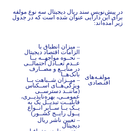
ر پیش‌نویس سند ریال دیجیتال سه نوع مولفه
رای این دارایی عنوان شده است که در جدول
یر آمده‌اند:
– میزان انطباق با
الزامات اقتصاد دیجیتال
– نحــوه مواجهــه بــا
عــدم تعــادل احتمالــی
در منابــع و مصــارف
بانک‌هــا
مولفـه‌های
– میــزان شــباهت بــا
اقتـصادی
ویژگی‌هــای اســکناس
(ماننــد دسترســی
عمومــی، بهره‌ناپذیــری،
قابلیــت تبدیــل یک به
یــک بــا ســایر انــواع
پــول رایــج کشــور)
– تعیین ناشر ریال
دیجیتال
– تعیین دامنه جغرافیایی،