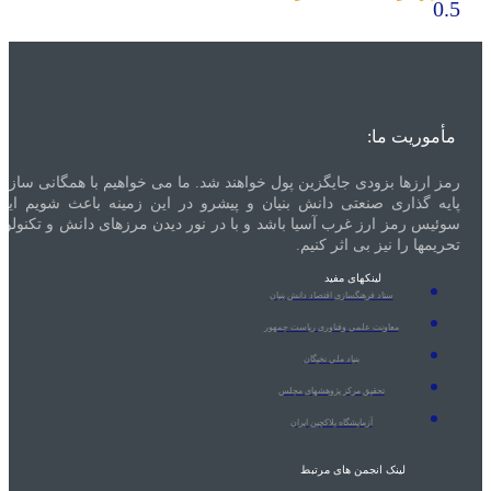
مأموریت ما:
مز ارزها بزودی جایگزین پول خواهند شد. ما می خواهیم با همگانی سازی و
ایه گذاری صنعتی دانش بنیان و پیشرو در این زمینه باعث شویم ایران
وئیس رمز ارز غرب آسیا باشد و با در نور دیدن مرزهای دانش و تکنولوژی
حریمها را نیز بی اثر کنیم.
لینکهای مفید
ستاد فرهنگسازی اقتصاد دانش بنیان
معاونت علمی وفناوری ریاست جمهور
بنیاد ملی نخبگان
تحقیق مرکز پژوهشهای مجلس
آزمایشگاه بلاکچین ایران
لینک انجمن های مرتبط