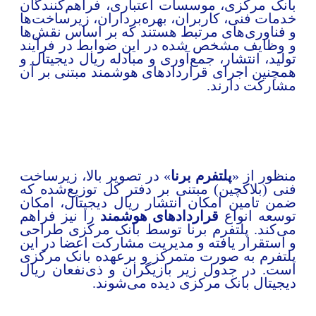
انک مرکزی، موسسات اعتباری، فراهم‌کنندگان
دمات فنی، کاربران، بهره‌برداران، زیرساخت‌ها
 فناوری‌های مرتبط هستند که بر اساس نقش‌ها
 وظایف مشخص شده در این ضوابط در فرآیند
ولید، انتشار، جمع‌آوری و مبادله ریال دیجیتال و
مچنین اجرای قراردادهای هوشمند مبتنی بر آن
شارکت دارند.
نظور از «
پلتفرم برنا
» در تصویر بالا، زیرساخت
نی (بلاکچین) مبتنی بر دفتر کل توزیع‌شده که
من تامین امکان انتشار ریال دیجیتال، امکان
وسعه انواع
قراردادهای هوشمند
را نیز فراهم
ی‌کند. پلتفرم برنا توسط بانک مرکزی طراحی
 استقرار یافته و مدیریت مشارکت اعضا در این
لتفرم به صورت متمرکز و برعهده بانک مرکزی
ست. در جدول زیر بازیگران و ذی‌نفعان ریال
یجیتال بانک مرکزی دیده می‌شوند.