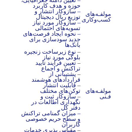
حوزه و هدف کاربرد
– سازوکار انتشار و
مولفـه‌های
توزیع ریال دیجیتال
کسب‌وکاری
– سازوکار مورد نیاز
تسویه‌های احتمالی
– نحوه ایجاد فرصت‌های
جدید سودسازی برای
بانک‌ها
– نوع زیرساخت زنجیره
بلوکی مورد نیاز
– تعیین فرآیند تایید
تراکنش و اجماع
– پشتیبانی از
قراردادهای هوشمند
– قابلیت انتشار
مولفـه‌های
توکن‌های مختلف
فـنی
– سازوکار ثبت و
نگهداری اطالعات در
دفتر کل
– میزان گمنامی تراکنش
و سطح حریم خصوصی
کاربران
– مقیاس پذیری خدمات