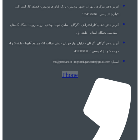
آدرس دفتر مرکزی : تهران - شهر پردیس - پارک فناوری پردیس - فضای کار اشتراکی
کوآپ | کد پستی : 1654120666
آدرس دفتر فضای کار اشتراکی : گرگان - خیابان شهید بهشتی - رو به روی دانشگاه گلستان
- بنیاد ملی نخبگان استان - طبقه اول
آدرس دفتر گرگان : گرگان - خيابان نهار خوران - نبش عدالت 51 - مجتمع آناهيتا - طبقه 3 و 4
- واحد 5 و 9 | کد پستی : 4917888883
ایمیل: md@parsdaric.ir | roghomi.parsdaric@gmail.com
Phone