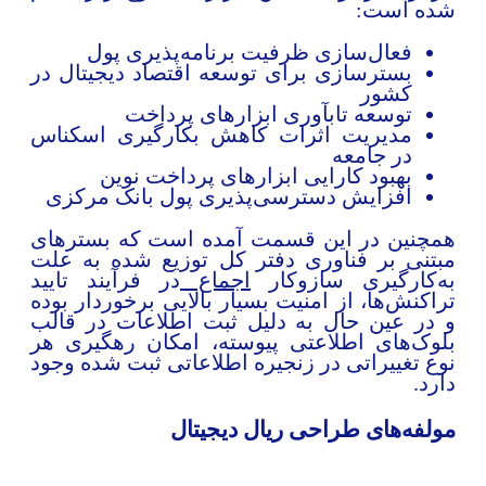
ده است:
فعال‌سازی ظرفیت برنامه‌پذیری پول
بسترسازی برای توسعه اقتصاد دیجیتال در
کشور
توسعه تابآوری ابزارهای پرداخت
مدیریت اثرات کاهش بکارگیری اسکناس
در جامعه
بهبود کارایی ابزارهای پرداخت نوین
افزایش دسترسی‌پذیری پول بانک مرکزی
مچنین در این قسمت آمده است که بسترهای
بتنی بر فناوری دفتر کل توزیع شده به علت
ه‌کارگیری سازوکار
اجماع
در فرآیند تایید
راکنش‌ها، از امنیت بسیار بالایی برخوردار بوده
 در عین حال به دلیل ثبت اطلاعات در قالب
لوک‌های اطلاعتی پیوسته، امکان رهگیری هر
وع تغییراتی در زنجیره اطلاعاتی ثبت شده وجود
ارد.
ولفه‌های طراحی ریال دیجیتال